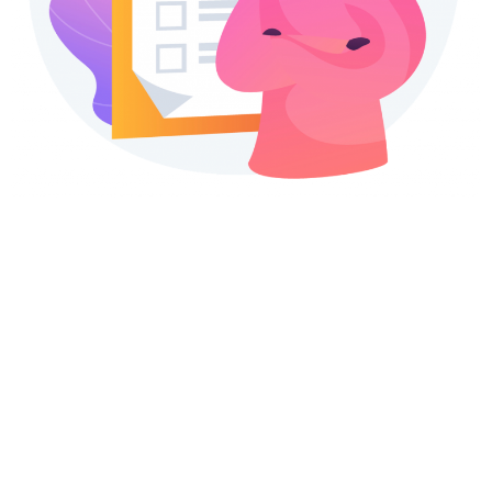
¿Quieres conocer los
conceptos básicos del
lenguaje financiero?
¿Qué diferencia a un préstamo de una hipoteca?
¿Sabes lo que es el ahorro? Accede a nuestro glosario
de términos financieros y aprende mucho más sobre
estos y otros conceptos.