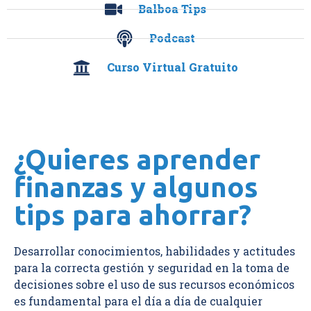
Balboa Tips
Podcast
Curso Virtual Gratuito
¡Aprende educación
¿Quieres aprender
financiera con ‘Tu Balboa
finanzas y algunos
Con Sentido’!
tips para ahorrar?
‘Tu Balboa Con Sentido’ tiene el propósito de llegar a
Desarrollar conocimientos, habilidades y actitudes
la población panameña impulsando la digitalización
para la correcta gestión y seguridad en la toma de
en la educación financiera y reduciendo las barreras
decisiones sobre el uso de sus recursos económicos
físicas y territoriales.
es fundamental para el día a día de cualquier